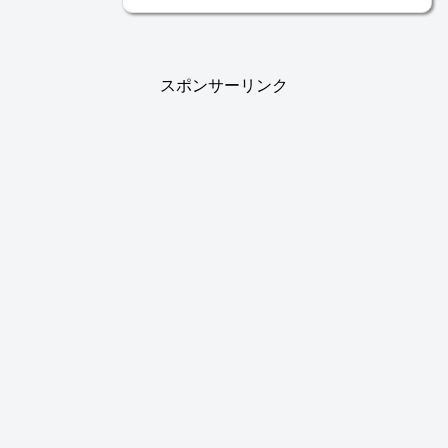
スポンサーリンク