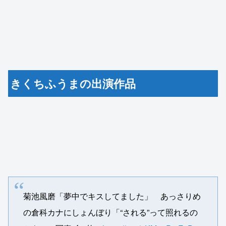
きくちふうまの出演作品
菊池風磨「夢中でキスしてました」 あっさりめ
の倉科カナにしょんぼり「“される”って照れるの