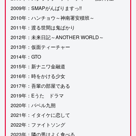
2009年：SMAPがんばりますっ!!
2010年：ハンチョウ～神南署安積班～
2011年：渡る世間は鬼ばかり
2012年：未来日記～ANOTHER WORLD～
2013年：仮面ティーチャー
2014年：GTO
2015年：新ナニワ金融道
2016年：時をかける少女
2017年：吾輩の部屋である
2019年：Eうた ドラマ
2020年：バベル九朔
2021年：イタイケに恋して
2022年：ファイトソング
2023年：隣の男はよく食べる