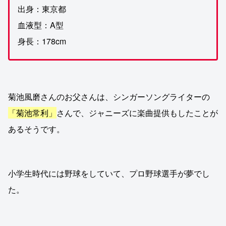
出身：東京都
血液型：A型
身長：178cm
菊池風磨さんのお父さんは、シンガーソングライターの
「菊池常利」
さんで、ジャニーズに楽曲提供もしたことが
あるそうです。
小学生時代には野球をしていて、プロ野球選手が夢でし
た。