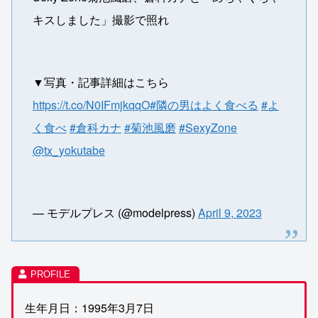
キスしました」撮影で照れ
▼写真・記事詳細はこちら
https://t.co/N0IFmjkqqO
#隣の男はよく食べる
#よ
く食べ
#倉科カナ
#菊池風磨
#SexyZone
@tx_yokutabe
— モデルプレス (@modelpress)
April 9, 2023
生年月日：1995年3月7日