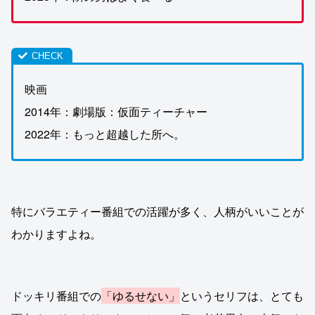
映画
2014年：劇場版：仮面ティーチャー
2022年：もっと超越した所へ。
特にバラエティー番組での活躍が多く、人柄がいいことが
わかりますよね。
ドッキリ番組での
「ゆるせない」
というセリフは、とても