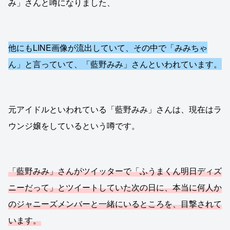
み」さんと噂になりました、
他にもLINE画像が流出していて、その中で「みみちゃ
ん」と言っていて、「藍野みみ」さんといわれています。
元アイドルといわれている「藍野みみ」さんは、現在はラ
ウンジ嬢をしているという噂です。
「藍野みみ」さんがツイッターで「ふうまくん明日ディズ
ニーだって」とツイートしていた次の日に、本当に何人か
のジャニーズメンバーと一緒にいるところを、目撃されて
います。