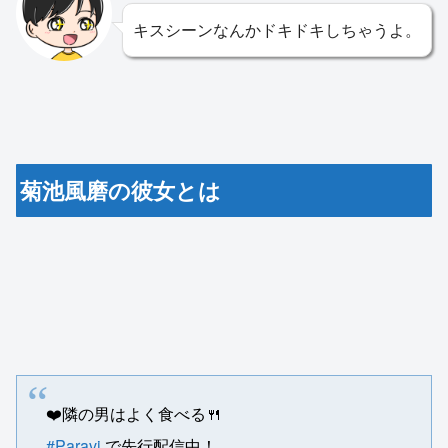
キスシーンなんかドキドキしちゃうよ。
菊池風磨の彼女とは
❤️隣の男はよく食べる🍴
#Paravi
で先行配信中！