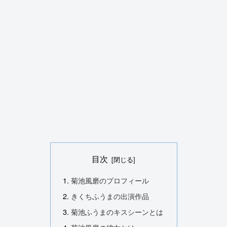
目次
菊池風磨のプロフィール
きくちふうまの出演作品
菊池ふうまのキスシーンとは