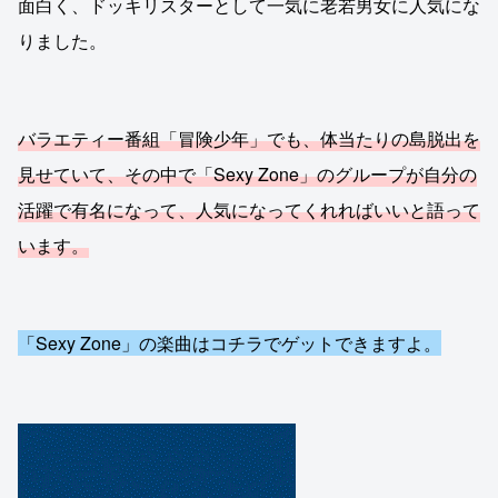
面白く、ドッキリスターとして一気に老若男女に人気にな
りました。
バラエティー番組「冒険少年」でも、体当たりの島脱出を
見せていて、その中で「Sexy Zone」のグループが自分の
活躍で有名になって、人気になってくれればいいと語って
います。
「Sexy Zone」の楽曲はコチラでゲットできますよ。