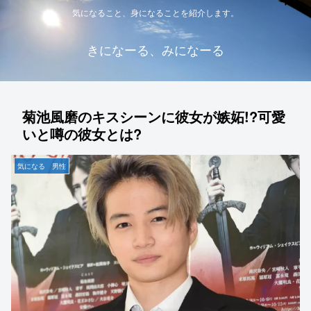
気になること、身になることを紹介します。
きになーる、みになーる
菊池風磨のキスシーンに彼女が嫉妬!?可愛
いと噂の彼女とは?
気になる 男性