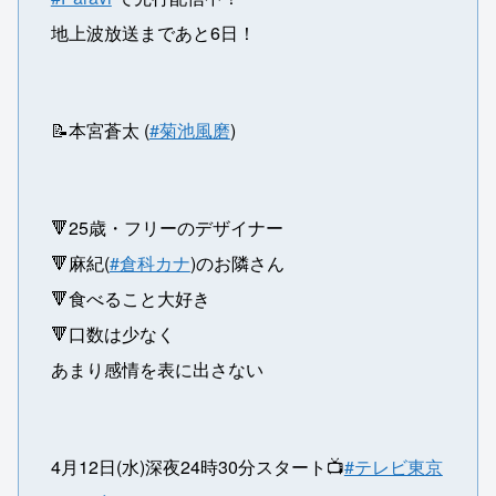
地上波放送まであと6日！
📝本宮蒼太 (
#菊池風磨
)
🔻25歳・フリーのデザイナー
🔻麻紀(
#倉科カナ
)のお隣さん
🔻食べること大好き
🔻口数は少なく
あまり感情を表に出さない
4月12日(水)深夜24時30分スタート📺
#テレビ東京