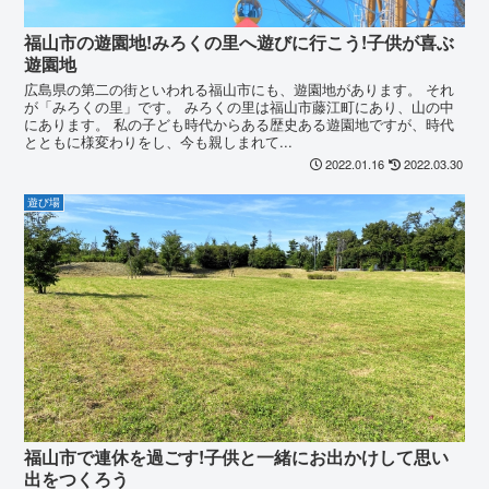
福山市の遊園地!みろくの里へ遊びに行こう!子供が喜ぶ
遊園地
広島県の第二の街といわれる福山市にも、遊園地があります。 それ
が「みろくの里」です。 みろくの里は福山市藤江町にあり、山の中
にあります。 私の子ども時代からある歴史ある遊園地ですが、時代
とともに様変わりをし、今も親しまれて...
2022.01.16
2022.03.30
遊び場
福山市で連休を過ごす!子供と一緒にお出かけして思い
出をつくろう