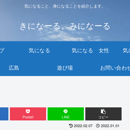
気になること、身になることを紹介します。
きになーる、みになーる
プ
気になる
気になる 女性
気
広島
遊び場
お問い合わ
Pocket
LINE
コピー
2022.02.07
2022.01.01