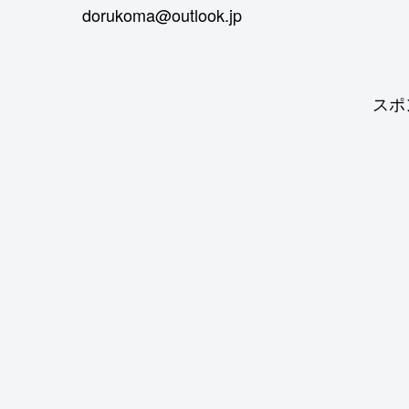
dorukoma@outlook.jp
スポ