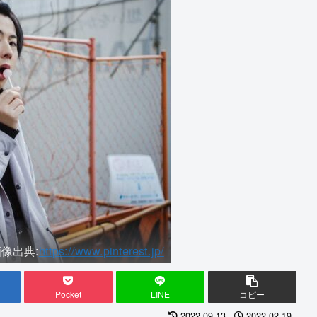
像出典:
https://www.pinterest.jp/
Pocket
LINE
コピー
2022.09.13
2022.02.19