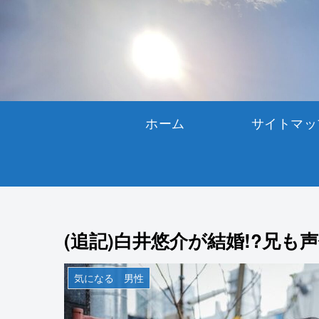
ホーム
サイトマッ
(追記)白井悠介が結婚!?兄も
気になる 男性