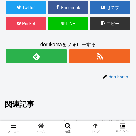
Twitter
Facebook
はてブ
Pocket
LINE
コピー
dorukomaをフォローする
dorukoma
関連記事
ネズミが出たときの対処法!子供
身になる
がいる家庭におすすめのアイテム
メニュー
ホーム
検索
トップ
サイドバー
とは