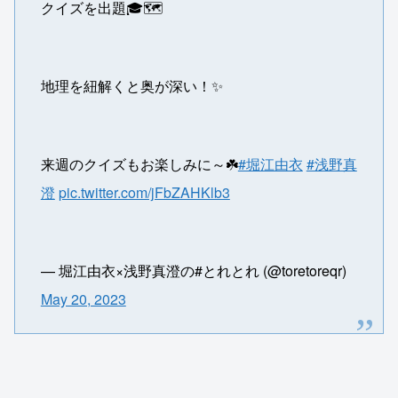
クイズを出題🎓🗺️
地理を紐解くと奥が深い！✨
来週のクイズもお楽しみに～☘️
#堀江由衣
#浅野真
澄
pic.twitter.com/jFbZAHKlb3
— 堀江由衣×浅野真澄の#とれとれ (@toretoreqr)
May 20, 2023