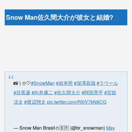
Snow Man佐久間大介が彼女と結婚?
📸 | ⛄️🤍
#SnowMan
#岩本照
#深澤辰哉
#ラウール
#目黒蓮
#向井康二
#佐久間大介
#阿部亮平
#宮舘
涼太
#渡辺翔太
pic.twitter.com/RI0V7kN8CG
— Snow Man Brasil⛄🇧🇷 (@br_snowman)
May