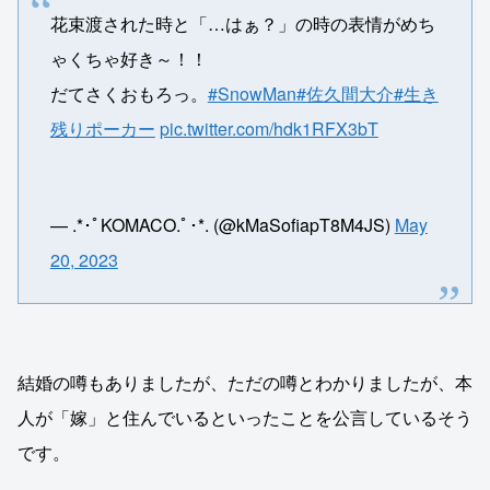
花束渡された時と「…はぁ？」の時の表情がめち
ゃくちゃ好き～！！
だてさくおもろっ。
#SnowMan
#佐久間大介
#生き
残りポーカー
pic.twitter.com/hdk1RFX3bT
— .*･ﾟKOMACO.ﾟ･*. (@kMaSofiapT8M4JS)
May
20, 2023
結婚の噂もありましたが、ただの噂とわかりましたが、本
人が「嫁」と住んでいるといったことを公言しているそう
です。