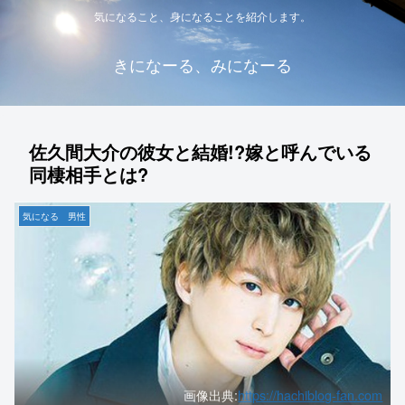
気になること、身になることを紹介します。
きになーる、みになーる
佐久間大介の彼女と結婚!?嫁と呼んでいる
同棲相手とは?
気になる 男性
画像出典:
https://hachiblog-fan.com