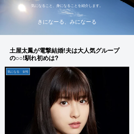
気になること、身になることを紹介します。
きになーる、みになーる
土屋太鳳が電撃結婚!夫は大人気グループ
の○○!馴れ初めは?
気になる 女性