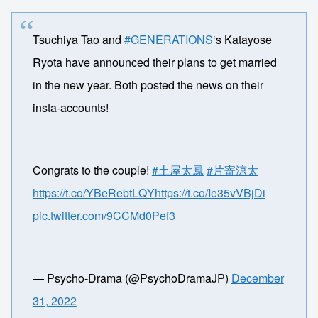
Tsuchiya Tao and
#GENERATIONS
‘s Katayose
Ryota have announced their plans to get married
in the new year. Both posted the news on their
insta-accounts!
Congrats to the couple!
#土屋太鳳
#片寄涼太
https://t.co/YBeRebtLQY
https://t.co/Ie35vVBjDi
pic.twitter.com/9CCMd0Pef3
— Psycho-Drama (@PsychoDramaJP)
December
31, 2022