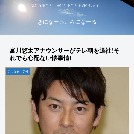
気になること、身になることを紹介します。
きになーる、みになーる
富川悠太アナウンサーがテレ朝を退社!そ
れでも心配ない懐事情!
気になる 男性