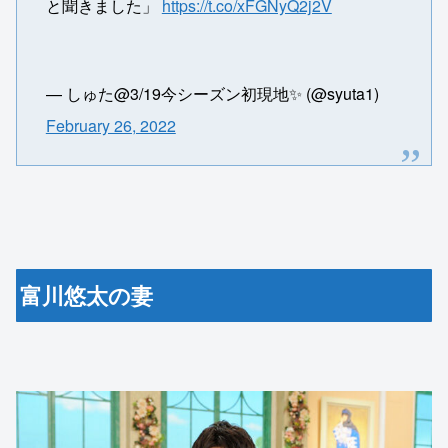
と聞きました」
https://t.co/xFGNyQ2j2V
— しゅた@3/19今シーズン初現地✨ (@syuta1)
February 26, 2022
富川悠太の妻