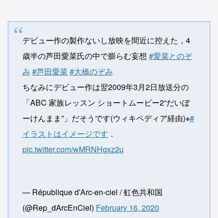
デビュー作の製作ないし放映を間近に控えた，4
歳半の芦田愛菜氏の中で膨らむ妄想
#愛菜とのぞ
み
#芦田愛菜
#大橋のぞみ
ちなみにデビュー作は翌2009年3月2日放送分の
「ABC 家族レッスン ショートムービー2“だいぼ
ーけんまま”」だそうです(ウィキペディア経由)※
#
イラストはイメージです
．
pic.twitter.com/wMRNHgxz2u
— République d’Arc-en-ciel / 虹色共和国
(@Rep_dArcEnCiel)
February 16, 2020