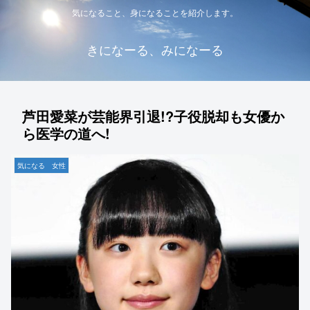
気になること、身になることを紹介します。
きになーる、みになーる
芦田愛菜が芸能界引退!?子役脱却も女優か
ら医学の道へ!
気になる 女性